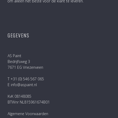
om alleen het beste voor de klant te leveren.
GEGEVENS
AS Paint
Bedrijfsweg 3
7671 EG Vriezenveen
T +31 (0) 546 567 065
E info@aspaint.nl
KvK 08148085
BTWnr NL815961674B01
Algemene Voorwaarden