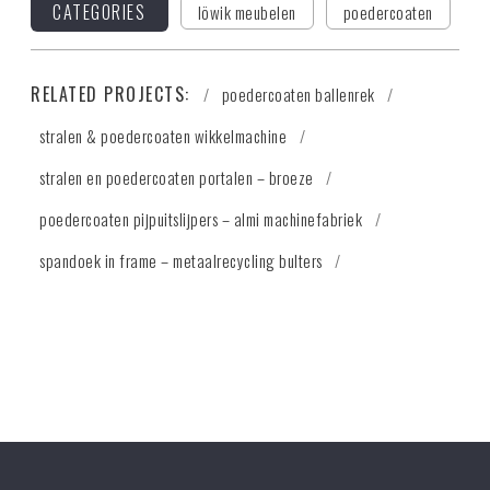
CATEGORIES
löwik meubelen
poedercoaten
RELATED PROJECTS:
poedercoaten ballenrek
stralen & poedercoaten wikkelmachine
stralen en poedercoaten portalen – broeze
poedercoaten pijpuitslijpers – almi machinefabriek
spandoek in frame – metaalrecycling bulters