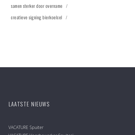
samen sterker door overname
creatieve signing bierkoelcel
LAATSTE NIEUWS
VACATURE Spuiter