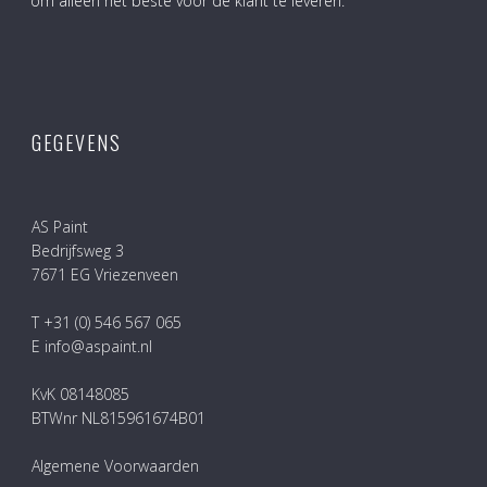
om alleen het beste voor de klant te leveren.
GEGEVENS
AS Paint
Bedrijfsweg 3
7671 EG Vriezenveen
T +31 (0) 546 567 065
E info@aspaint.nl
KvK 08148085
BTWnr NL815961674B01
Algemene Voorwaarden