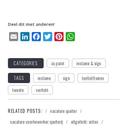
Deel dit met anderen!
Email
LinkedIn
Facebook
Twitter
Pinterest
WhatsApp
CATEGORIES
as paint
reclame & sign
TAGS
reclame
sign
textielframes
twente
verlicht
RELATED POSTS:
vacature spuiter
vacature voorbewerker spuiterij
uitgelicht: airtex