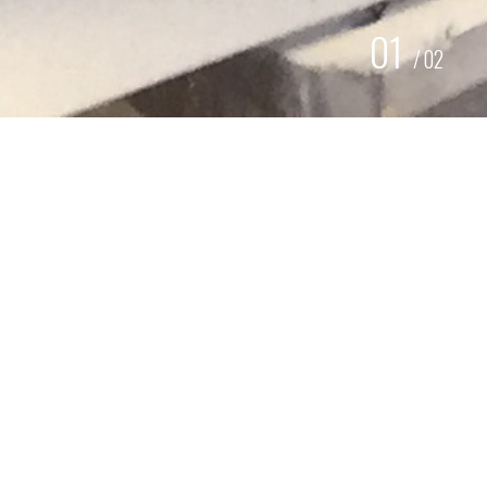
01
/
02
STRALEN EN
POEDERCOATEN STUW
REGULATOR KAST
WATERSCHAP VECHTSTROMEN
Voor
Waterschap Vechtstromen
kregen wij de aanvraag
om een stuw regulator kast te zandstralen en opnieuw