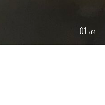
01
/
04
RESTAURATIE INDY CAR
RACETRAILER.COM
Wij worden altijd enthousiast van bijzondere projecten
en spannende uitdagingen. Zo hebben wij onlangs de