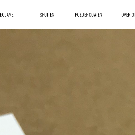
ECLAME
SPUITEN
POEDERCOATEN
OVER O