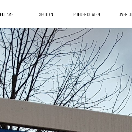
ECLAME
SPUITEN
POEDERCOATEN
OVER O