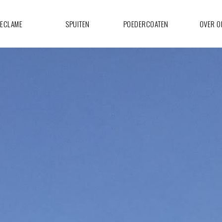
ECLAME
SPUITEN
POEDERCOATEN
OVER O