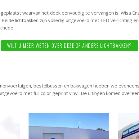
 geplaatst waarvan het doek eenvoudig te vervangen is. Wisa En
 Beide lichtbakken zijn volledig uitgevoerd met LED verlichting en
schede.
WILT U MEER WETEN OVER DEZE OF ANDERE LICHTBAKKEN?
onenvoertuigen, bestelbussen en bakwagen hebben we eveneens 
uitgevoerd met full color geprint vinyl. De uitingen komen overe