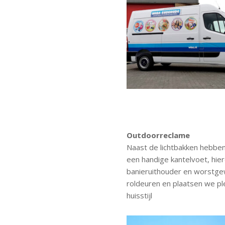
Outdoorreclame
Naast de lichtbakken hebbe
een handige kantelvoet, hi
banieruithouder en worstgew
roldeuren en plaatsen we ple
huisstijl