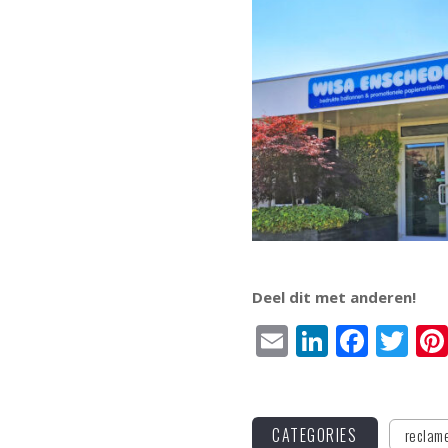
Deel dit met anderen!
Email
LinkedI
Face
Tw
CATEGORIES
reclam