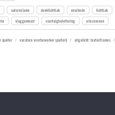
g
autoreclame
doeklichtbak
enschede
lichtbak
nte
vlaggenmast
voertuigbelettering
vriezenveen
e spuiter
vacature voorbewerker spuiterij
uitgelicht: textielframes