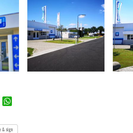
n
book
itter
Pinterest
WhatsApp
e & sign