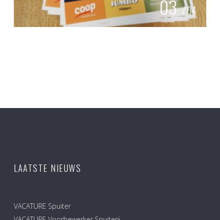
03
/
04
LAATSTE NIEUWS
VACATURE Spuiter
VACATURE Voorbewerker Spuiterij