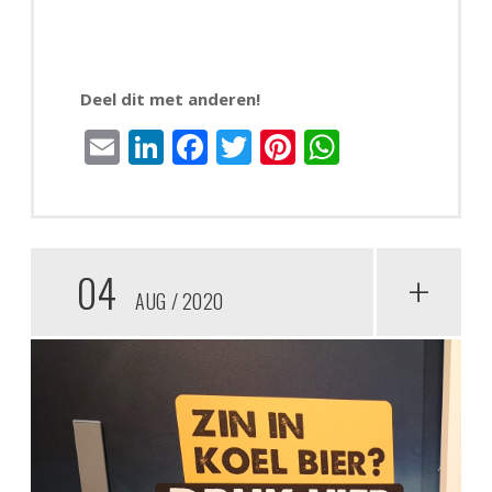
Deel dit met anderen!
Email
LinkedIn
Facebook
Twitter
Pinterest
WhatsAp
04
+
AUG
2020