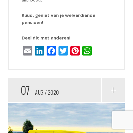
Ruud, geniet van je welverdiende
pensioen!
Deel dit met anderen!
Email
LinkedIn
Facebook
Twitter
Pinterest
WhatsAp
07
+
AUG
2020