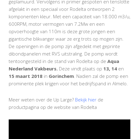
geplamuurd. Vervolgens in primer gespoten en tenslotte
afgelakt in een speciaal voor Rodelta ontworpen 2
komponenten kleur. Met een capaciteit van 18.000 m3/u,
600RPM, motor vermogen van 7.2Mw en een
opvoerhoogte van 110m is deze grote jongen een
gigantische blikvanger waar ze erg trots op mogen zijn.
De openingen in de pomp zijn afgedekt met geprinte
dibondpanelen met RVS uitstraling. De pomp wordt
tentoongesteld in de stand van Rodelta op de
Aqua
Nederland Vakbeurs.
Deze vindt plaats op
13, 14
en
15 maart 2018
in
Gorinchem
. Nadien zal de pomp een
prominente plek krijgen voor het bedrijfspand in Almelo.
Meer weten over de Up Large?
Bekijk hier
de
productpagina op de website van Rodelta