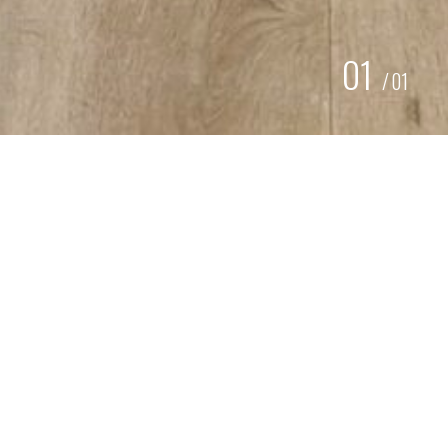
01
/
01
STRAKKE UITSTRALING
AUTOGROEP TWENTE
Bij
Autogroep Twente
hebben we de ruimte aangekleed
met een sterke visuele uitstraling die naadloos aansluit
bij hun merkidentiteit. Van strakke bewegwijzering in de
vorm van belettering tot diverse gepersonaliseerde