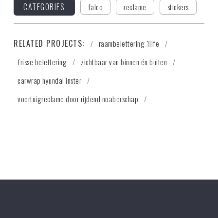
CATEGORIES
falco
reclame
stickers
RELATED PROJECTS:
raambelettering 1life
frisse belettering
zichtbaar van binnen én buiten
carwrap hyundai inster
voertuigreclame door rijdend noaberschap