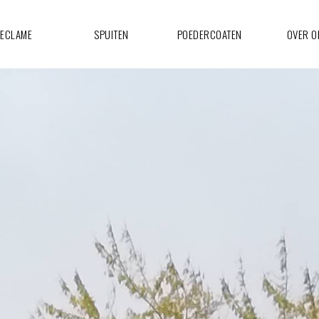
ECLAME
SPUITEN
POEDERCOATEN
OVER O