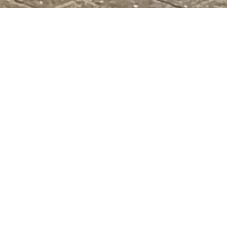
L
eclamezuil op maat mogen produceren.