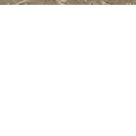
RECLAMEZUI
RE-AS
Voor
ReAs
hebben wij een r