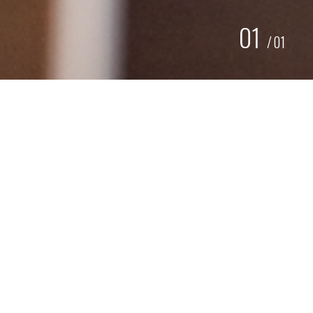
01
/
01
MEGA RAAMBELETTERING
U-NEEDLE
Deze enorme raambelettering geeft een enorme impuls
aan de zichtbaarheid en branding van het
bedrijfsgebouw van
U-Needle
in Enschede. Wil je
raamfolies
inzetten als reclameobject? Goed om te
weten: het is een relatief lage investering in vergelijking