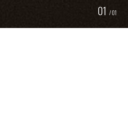
01
/
01
CHIQUE LICHTRECLAME
GEZONDHEIDSCENTRUM DE LUTTE
Bij
Gezondheidscentrum De Lutte
hebben wij deze fraaie
lichtreclame geïnstalleerd. De 50 mm dikke RVS letters
zijn aan de binnenzijde voorzien van LED welke naar
achteren uitlicht wat met name in het donker een mooi
effect geeft. Doordat de RVS letters op
afstandshouders
zijn gemonteerd, geeft het diepteverschil ook bij daglicht