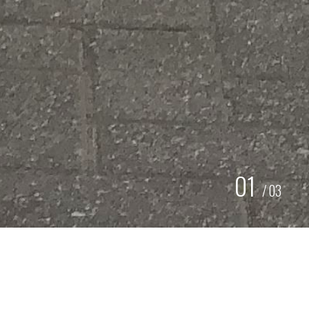
01
/
03
CARWRAP