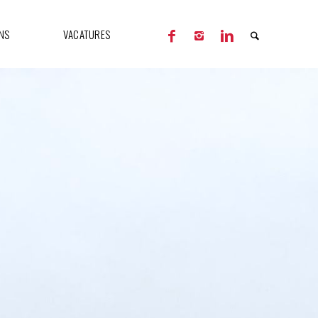
NS
VACATURES