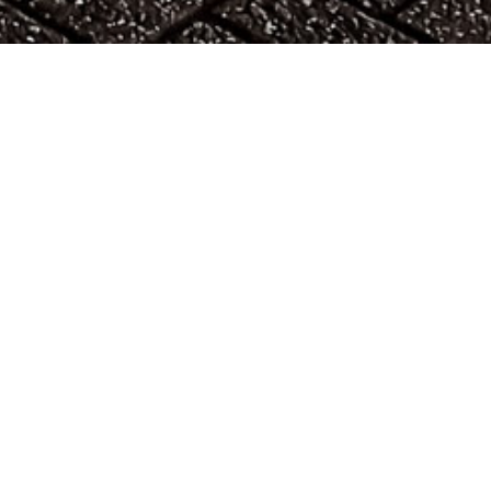
tering
. Op de cabine is een
n gegoten snijfolies.