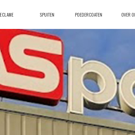
ECLAME
SPUITEN
POEDERCOATEN
OVER O