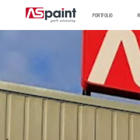
PORTFOLIO
R