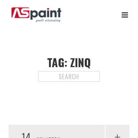
TAG:
ZINQ
14
+