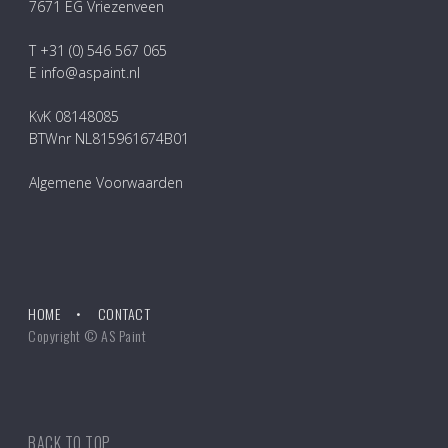
7671 EG Vriezenveen
T +31 (0) 546 567 065
E info@aspaint.nl
KvK 08148085
BTWnr NL815961674B01
Algemene Voorwaarden
HOME
CONTACT
Copyright © AS Paint
BACK TO TOP