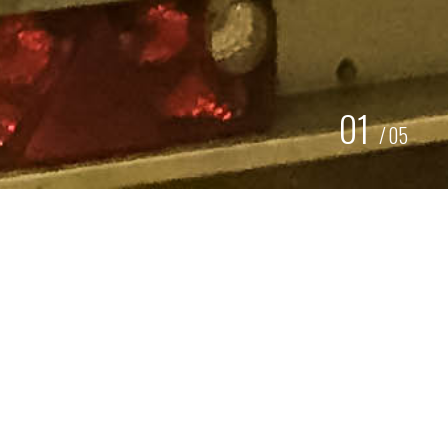
01
/
05
SPUITEN OPLEGGER
RIWALD RECYCLING
Onlangs hebben we voor
Riwald recycling
deze
metaaloplegger van ruim 13 meter gespoten in de