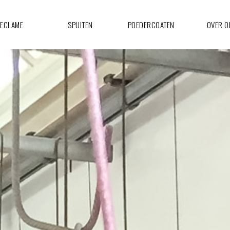
ECLAME
SPUITEN
POEDERCOATEN
OVER O