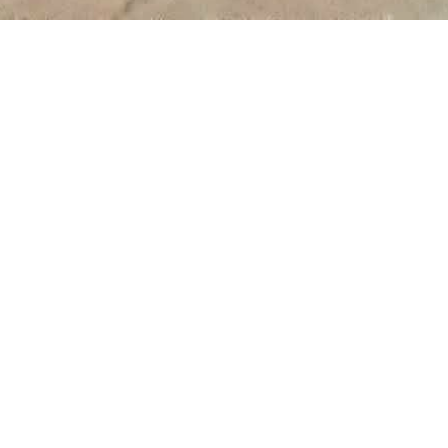
SPUITEN DECO-UNITS
ABEOS ASBESTSANERING
In opdracht van
Abeos
maken wij deze deco-units
schadevrij en
spuiten
ze in een zilver metallic 2
componenten Sikkens lak van AkzoNobel. De deco-units
zijn plaatselijk uitgedeukt, vervolgens geplamuurd en
voorafgaand aan het spuiten is de gehele unit terug
geschuurd voor een mooie egale ondergrond.