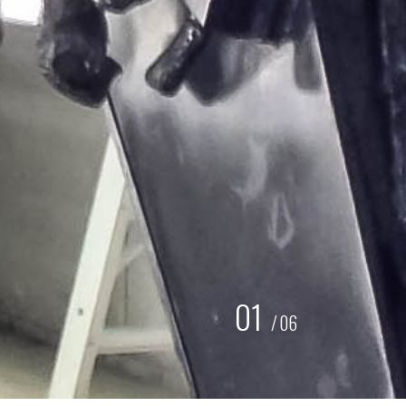
02
/
06