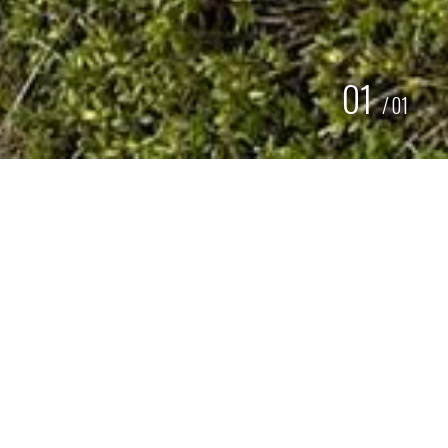
01
/
01
GEPERSONALISEERDE
FIETSENSTALLING
FALCO STRAATMEUBILAIR
Opzoek naar een frisse en unieke fietsenstalling? Voor