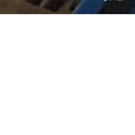
BELETTERING
KNIKARMHOOGWERK
LOOMEIJER HEF- EN HIJSTECHNIEK
Voor Loomeijer Hef- en Hijstechniek verzorgen wij de
belettering
van het wagenpark en daarmee ook het
hoogwerk materiaal voor de verhuur. Deze
knikarmhoogwerker is beletterd met snijfolies. Door het
gebruik van zilver metallic folie krijgt het logo net dat
stukje extra uitstraling. Benieuwd naar de